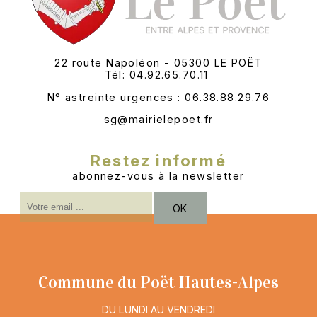
22 route Napoléon - 05300 LE POËT
Tél: 04.92.65.70.11
N° astreinte urgences : 06.38.88.29.76
sg@mairielepoet.fr
Restez informé
abonnez-vous à la newsletter
Saisissez
OK
votre
adresse
email
(obligatoire)
Commune du Poët Hautes-Alpes
DU LUNDI AU VENDREDI