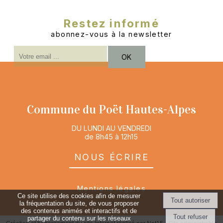
Restez informé
abonnez-vous à la newsletter
Saisissez
OK
votre
adresse
email
(obligatoire)
Commune du Poët Hautes-Alpes
DU LUNDI AU VENDREDI
de 8h45 à 12h15
nous écrire
Mentions légales
Ce site utilise des cookies afin de mesurer
la fréquentation du site, de vous proposer
des contenus animés et interactifs et de
partager du contenu sur les réseaux