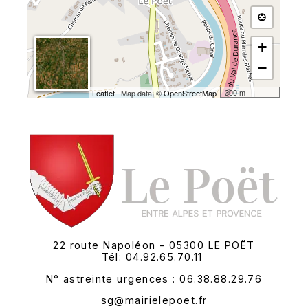
+
−
300 m
Leaflet
| Map data: ©
OpenStreetMap
22 route Napoléon - 05300 LE POËT
Tél: 04.92.65.70.11
N° astreinte urgences : 06.38.88.29.76
sg@mairielepoet.fr