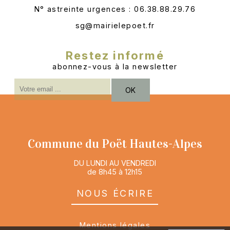
N° astreinte urgences : 06.38.88.29.76
sg@mairielepoet.fr
Restez informé
abonnez-vous à la newsletter
Saisissez
OK
votre
adresse
email
(obligatoire)
Commune du Poët Hautes-Alpes
DU LUNDI AU VENDREDI
de 8h45 à 12h15
nous écrire
Mentions légales