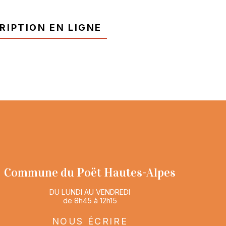
ription en ligne
Commune du Poët Hautes-Alpes
DU LUNDI AU VENDREDI
de 8h45 à 12h15
nous écrire