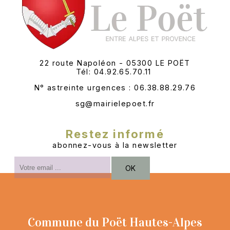
22 route Napoléon - 05300 LE POËT
Tél: 04.92.65.70.11
N° astreinte urgences : 06.38.88.29.76
sg@mairielepoet.fr
Restez informé
abonnez-vous à la newsletter
Saisissez
OK
votre
adresse
email
(obligatoire)
Commune du Poët Hautes-Alpes